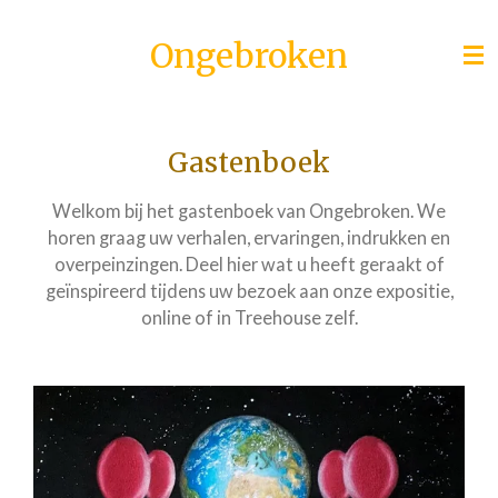
Ga
Ongebroken
direct
naar
de
hoofdinhoud
Gastenboek
Welkom bij het gastenboek van Ongebroken. We
horen graag uw verhalen, ervaringen, indrukken en
overpeinzingen. Deel hier wat u heeft geraakt of
geïnspireerd tijdens uw bezoek aan onze expositie,
online of in Treehouse zelf.