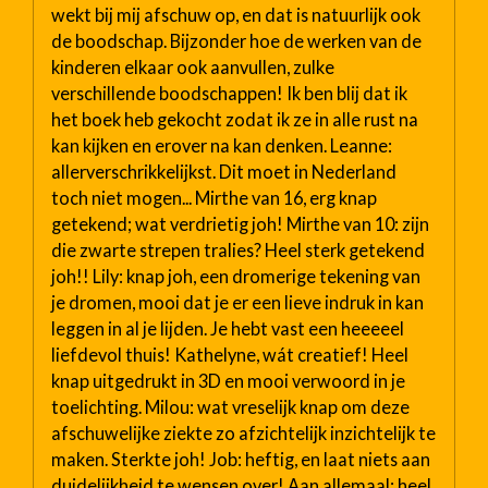
wekt bij mij afschuw op, en dat is natuurlijk ook
de boodschap. Bijzonder hoe de werken van de
kinderen elkaar ook aanvullen, zulke
verschillende boodschappen! Ik ben blij dat ik
het boek heb gekocht zodat ik ze in alle rust na
kan kijken en erover na kan denken. Leanne:
allerverschrikkelijkst. Dit moet in Nederland
toch niet mogen... Mirthe van 16, erg knap
getekend; wat verdrietig joh! Mirthe van 10: zijn
die zwarte strepen tralies? Heel sterk getekend
joh!! Lily: knap joh, een dromerige tekening van
je dromen, mooi dat je er een lieve indruk in kan
leggen in al je lijden. Je hebt vast een heeeeel
liefdevol thuis! Kathelyne, wát creatief! Heel
knap uitgedrukt in 3D en mooi verwoord in je
toelichting. Milou: wat vreselijk knap om deze
afschuwelijke ziekte zo afzichtelijk inzichtelijk te
maken. Sterkte joh! Job: heftig, en laat niets aan
duidelijkheid te wensen over! Aan allemaal: heel