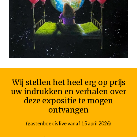
Wij stellen het heel erg op prijs
uw indrukken en verhalen over
deze expositie te mogen
ontvangen
(gastenboek is live vanaf 15 april 2026)