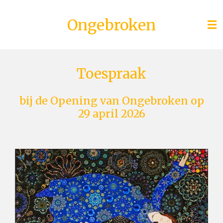
Ga
Ongebroken
direct
naar
de
hoofdinhoud
Toespraak
bij de Opening van Ongebroken op
29 april 2026