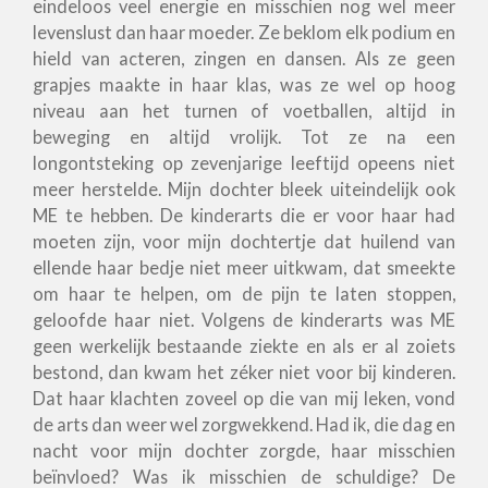
eindeloos veel energie en misschien nog wel meer
levenslust dan haar moeder. Ze beklom elk podium en
hield van acteren, zingen en dansen. Als ze geen
grapjes maakte in haar klas, was ze wel op hoog
niveau aan het turnen of voetballen, altijd in
beweging en altijd vrolijk. Tot ze na een
longontsteking op zevenjarige leeftijd opeens niet
meer herstelde. Mijn dochter bleek uiteindelijk ook
ME te hebben. De kinderarts die er voor haar had
moeten zijn, voor mijn dochtertje dat huilend van
ellende haar bedje niet meer uitkwam, dat smeekte
om haar te helpen, om de pijn te laten stoppen,
geloofde haar niet. Volgens de kinderarts was ME
geen werkelijk bestaande ziekte en als er al zoiets
bestond, dan kwam het zéker niet voor bij kinderen.
Dat haar klachten zoveel op die van mij leken, vond
de arts dan weer wel zorgwekkend. Had ik, die dag en
nacht voor mijn dochter zorgde, haar misschien
beïnvloed? Was ik misschien de schuldige? De