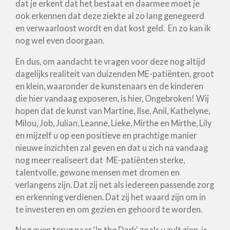
dat je erkent dat het bestaat en daarmee moet je
ook erkennen dat deze ziekte al zo lang genegeerd
en verwaarloost wordt en dat kost geld. En zo kan ik
nog wel even doorgaan.
En dus, om aandacht te vragen voor deze nog altijd
dagelijks realiteit van duizenden ME-patiënten, groot
en klein, waaronder de kunstenaars en de kinderen
die hier vandaag exposeren, is hier, Ongebroken! Wij
hopen dat de kunst van Martine, Ilse, Anil, Kathelyne,
Milou, Job, Julian, Leanne, Lieke, Mirthe en Mirthe, Lily
en mijzelf u op een positieve en prachtige manier
nieuwe inzichten zal geven en dat u zich na vandaag
nog meer realiseert dat ME-patiënten sterke,
talentvolle, gewone mensen met dromen en
verlangens zijn. Dat zij net als iedereen passende zorg
en erkenning verdienen. Dat zij het waard zijn om in
te investeren en om gezien en gehoord te worden.
Nog even terug naar ‘In the Dark’, zoals u zult zien, is