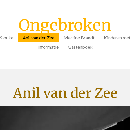
Ongebroken
 Sjouke
Anil van der Zee
Martine Brandt
Kinderen me
Informatie
Gastenboek
Anil van der Zee